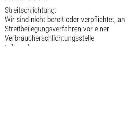
Streitschlichtung:
Wir sind nicht bereit oder verpflichtet, an
Streitbeilegungsverfahren vor einer
Verbraucherschlichtungsstelle
teilzunehmen.
Haftung für Inhalte:
Als Diensteanbieter sind wir gemäß § 7
Abs.1 TMG für eigene Inhalte auf diesen
Seiten nach den allgemeinen Gesetzen
verantwortlich. Nach §§ 8 bis 10 TMG sind
wir als Diensteanbieter jedoch nicht
verpflichtet, übermittelte oder gespeicherte
fremde Informationen zu überwachen oder
nach Umständen zu forschen, die auf eine