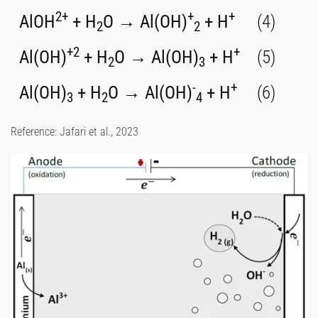
2+
+
+
AlOH
+ H
O → Al(OH)
+ H
(4)
2
2
+2
+
Al(OH)
+ H
O → Al(OH)
+ H
(5)
2
3
-
+
Al(OH)
+ H
O → Al(OH)
+ H
(6)
3
2
4
Reference: Jafari et al., 2023