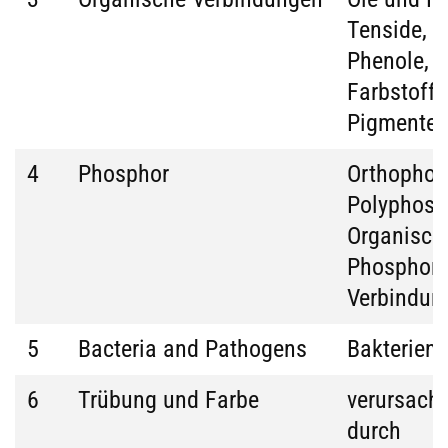
Tenside,
Phenole,
Farbstoff
Pigmente
4
Phosphor
Orthophos
Polyphosp
Organisch
Phosphor-
Verbindun
5
Bacteria and Pathogens
Bakterien,
6
Trübung und Farbe
verursacht
durch