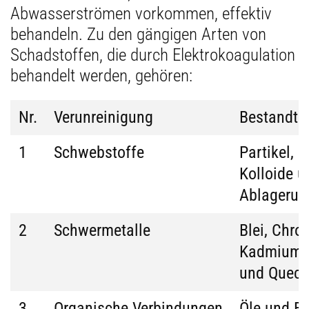
Abwasserströmen vorkommen, effektiv
behandeln. Zu den gängigen Arten von
Schadstoffen, die durch Elektrokoagulation
behandelt werden, gehören:
Nr.
Verunreinigung
Bestandtei
1
Schwebstoffe
Partikel,
Kolloide u
Ablagerun
2
Schwermetalle
Blei, Chro
Kadmium, 
und Queck
3
Organische Verbindungen
Öle und Fe