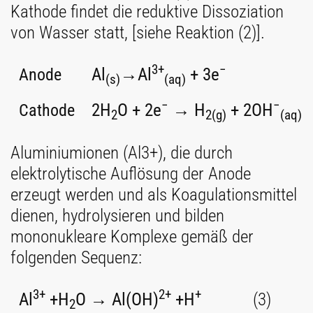
Kathode findet die reduktive Dissoziation
von Wasser statt, [siehe Reaktion (2)].
3+
−
Al
→Al
+ 3e
Anode
(s)
(aq)
−
−
2H
O + 2e
→ H
+ 2OH
Cathode
2
2
(g)
(aq)
Aluminiumionen (Al3+), die durch
elektrolytische Auflösung der Anode
erzeugt werden und als Koagulationsmittel
dienen, hydrolysieren und bilden
mononukleare Komplexe gemäß der
folgenden Sequenz:
3+
2+
+
Al
+H
O → Al(OH)
+H
(3)
2